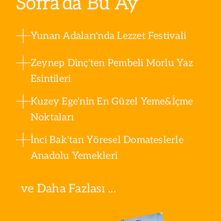
Sofra’da Bu Ay
Yunan Adaları'nda Lezzet Festivali
Zeynep Dinç'ten Pembeli Morlu Yaz
Esintileri
Kuzey Ege'nin En Güzel Yeme&İçme
Noktaları
İnci Bak'tan Yöresel Domateslerle
Anadolu Yemekleri
ve Daha Fazlası ...