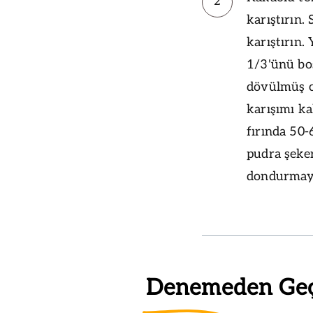
2
karıştırın.
karıştırın.
1/3'ünü bo
dövülmüş ce
karışımı ka
fırında 50-
pudra şeker
dondurmayla
Denemeden Ge