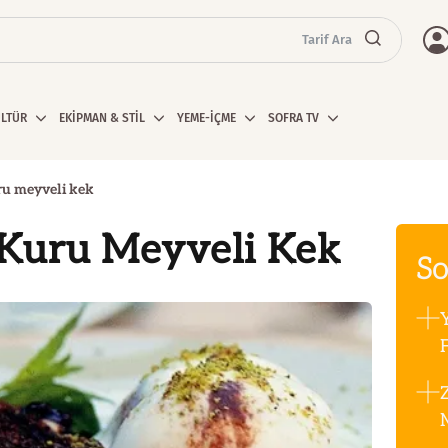
Tarif Ara
ÜLTÜR
EKİPMAN & STİL
YEME-İÇME
SOFRA TV
u meyveli kek
Kuru Meyveli Kek
So
F