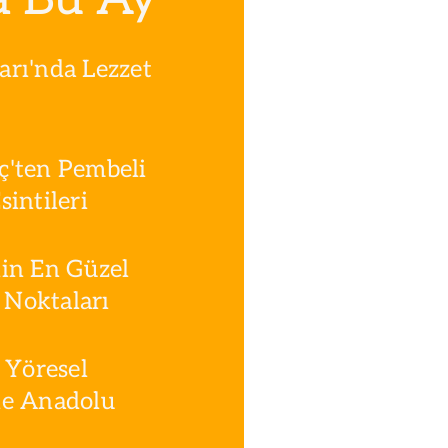
rı'nda Lezzet
ç'ten Pembeli
intileri
in En Güzel
Noktaları
 Yöresel
le Anadolu