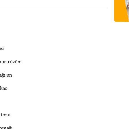
ısı
 kuru üzüm
ağı un
akao
 tozu
reyağı