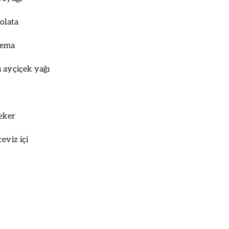
olata
rema
 ayçiçek yağı
şeker
eviz içi
n