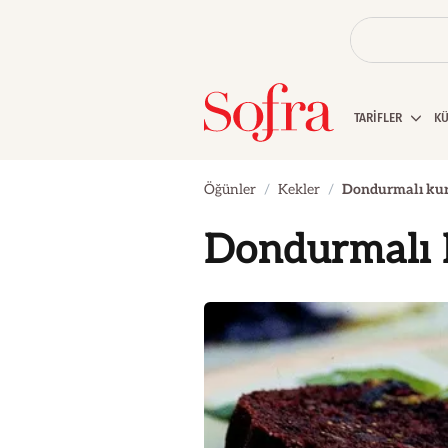
TARİFLER
K
Öğünler
Kekler
Dondurmalı kur
Dondurmalı 