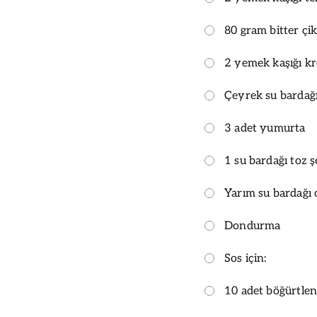
80 gram bitter çik
2 yemek kaşığı k
Çeyrek su bardağı
3 adet yumurta
1 su bardağı toz 
Yarım su bardağı c
Dondurma
Sos için:
10 adet böğürtle