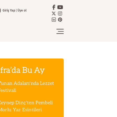
Giriş Yap
Üye ol
fra’da Bu Ay
Yunan Adaları'nda Lezzet
estivali
Zeynep Dinç'ten Pembeli
Morlu Yaz Esintileri