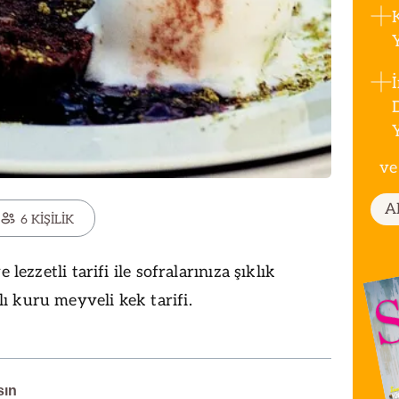
ve
A
6 KİŞİLİK
 lezzetli tarifi ile sofralarınıza şıklık
 kuru meyveli kek tarifi.
sın