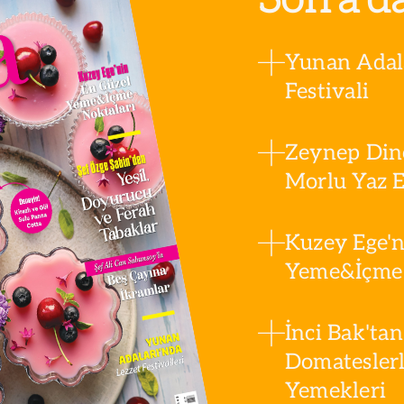
Yunan Adala
Festivali
Zeynep Din
Morlu Yaz Es
Kuzey Ege'n
Yeme&İçme 
İnci Bak'tan
Domatesler
Yemekleri