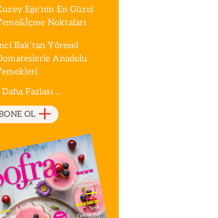
Kuzey Ege'nin En Güzel
Yeme&İçme Noktaları
İnci Bak'tan Yöresel
Domateslerle Anadolu
Yemekleri
 Daha Fazlası ...
BONE OL