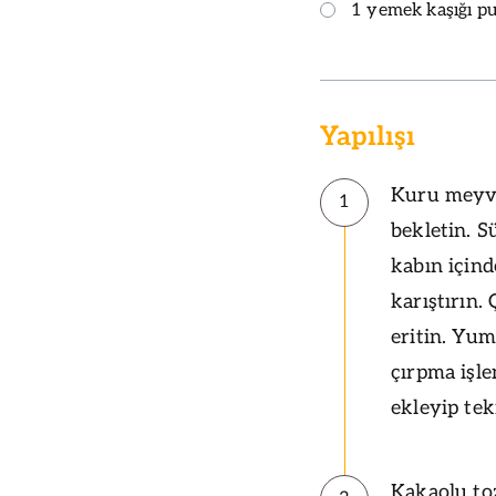
1 yemek kaşığı pu
Yapılışı
Kuru meyve
1
bekletin. S
kabın için
karıştırın.
eritin. Yum
çırpma işl
ekleyip tek
Kakaolu toz