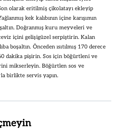
 Son olarak eritilmiş çikolatayı ekleyip
 Yağlanmış kek kalıbının içine karışımın
şaltın. Doğranmış kuru meyveleri ve
viz içini gelişigüzel serpiştirin. Kalan
lıba boşaltın. Önceden ısıtılmış 170 derece
60 dakika pişirin. Sos için böğürtleni ve
ini mikserleyin. Böğürtlen sos ve
 birlikte servis yapın.
çmeyin