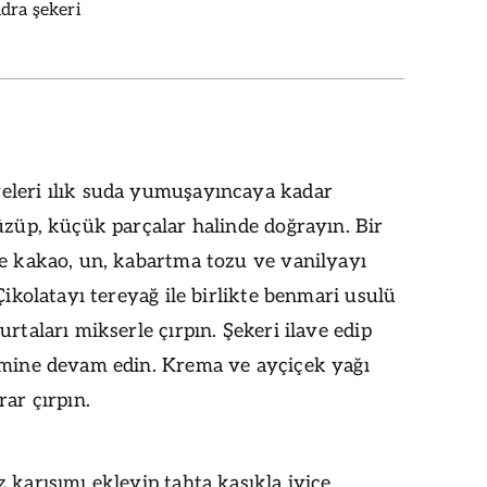
dra şekeri
leri ılık suda yumuşayıncaya kadar
üzüp, küçük parçalar halinde doğrayın. Bir
de kakao, un, kabartma tozu ve vanilyayı
 Çikolatayı tereyağ ile birlikte benmari usulü
urtaları mikserle çırpın. Şekeri ilave edip
emine devam edin. Krema ve ayçiçek yağı
rar çırpın.
 karışımı ekleyip tahta kaşıkla iyice