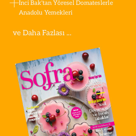
İnci Bak'tan Yöresel Domateslerle
Anadolu Yemekleri
ve Daha Fazlası ...