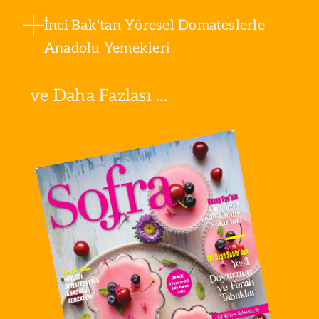
İnci Bak'tan Yöresel Domateslerle
Anadolu Yemekleri
ve Daha Fazlası ...