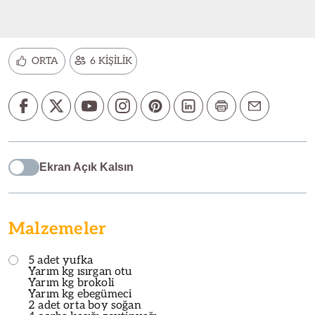
ORTA
6 KİŞİLİK
Ekran Açık Kalsın
Malzemeler
5 adet yufka
Yarım kg ısırgan otu
Yarım kg brokoli
Yarım kg ebegümeci
2 adet orta boy soğan