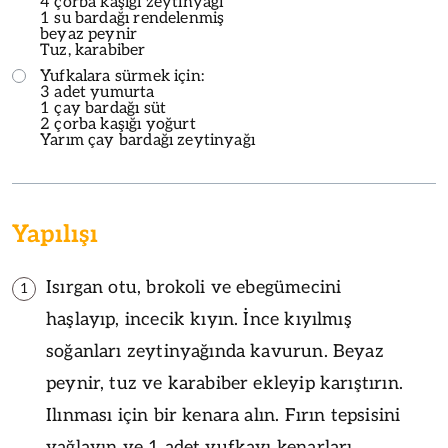
4 çorba kaşığı zeytinyağı
1 su bardağı rendelenmiş
beyaz peynir
Tuz, karabiber
Yufkalara sürmek için:
3 adet yumurta
1 çay bardağı süt
2 çorba kaşığı yoğurt
Yarım çay bardağı zeytinyağı
Yapılışı
Isırgan otu, brokoli ve ebegümecini
1
haşlayıp, incecik kıyın. İnce kıyılmış
soğanları zeytinyağında kavurun. Beyaz
peynir, tuz ve karabiber ekleyip karıştırın.
Ilınması için bir kenara alın. Fırın tepsisini
yağlayın ve 1 adet yufkayı kenarları