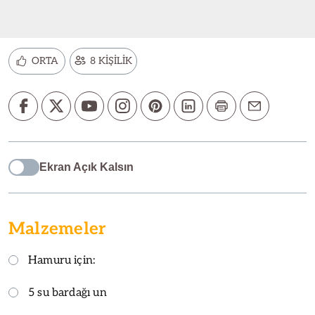
ORTA
8 KİŞİLİK
Ekran Açık Kalsın
Malzemeler
Hamuru için:
5 su bardağı un