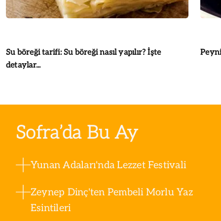
Su böreği tarifi: Su böreği nasıl yapılır? İşte
Peynir
detaylar...
Sofra’da Bu Ay
Yunan Adaları'nda Lezzet Festivali
Zeynep Dinç'ten Pembeli Morlu Yaz
Esintileri