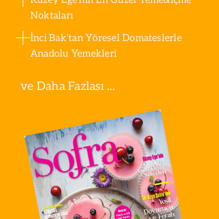
Noktaları
İnci Bak'tan Yöresel Domateslerle
Anadolu Yemekleri
ve Daha Fazlası ...