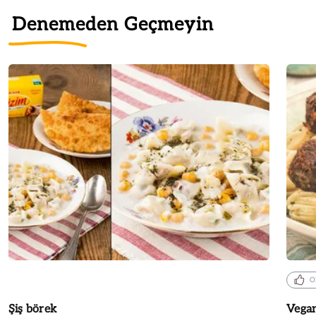
Denemeden Geçmeyin
O
Şiş börek
Vegan