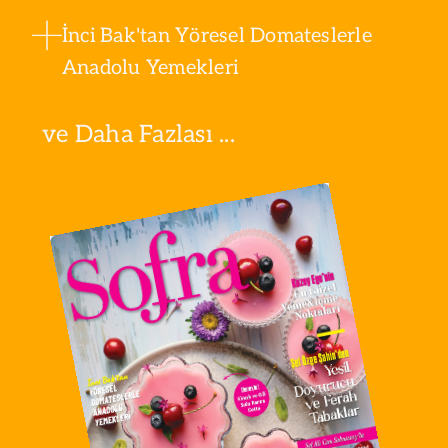
İnci Bak'tan Yöresel Domateslerle
Anadolu Yemekleri
ve Daha Fazlası ...