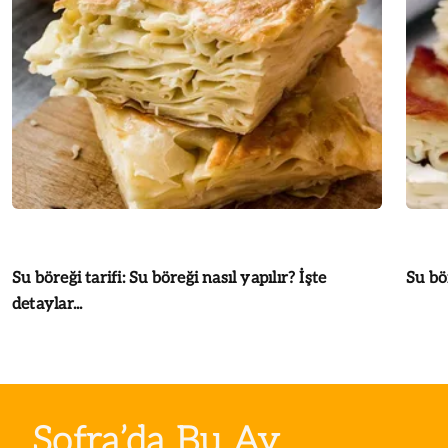
Su böreği tarifi: Su böreği nasıl yapılır? İşte
Su bör
detaylar...
Sofra’da Bu Ay