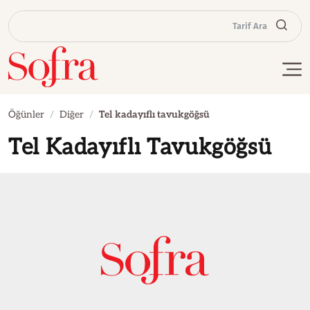
Tarif Ara
Öğünler
Diğer
Tel kadayıflı tavukgöğsü
Tel Kadayıflı Tavukgöğsü