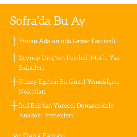
Sofra’da Bu Ay
Yunan Adaları'nda Lezzet Festivali
Zeynep Dinç'ten Pembeli Morlu Yaz
Esintileri
Kuzey Ege'nin En Güzel Yeme&İçme
Noktaları
İnci Bak'tan Yöresel Domateslerle
Anadolu Yemekleri
ve Daha Fazlası ...