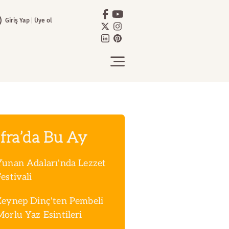
Giriş Yap
Üye ol
fra’da Bu Ay
Yunan Adaları'nda Lezzet
estivali
Zeynep Dinç'ten Pembeli
Morlu Yaz Esintileri