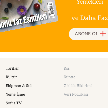
Yemekleri
ve Daha Fazla
ABONE OL
Tarifler
Rss
Kültür
Künye
Ekipman & Stil
Gizlilik Bildirimi
Yeme İçme
Veri Politikası
Sofra TV