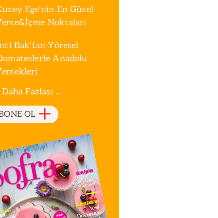
Kuzey Ege'nin En Güzel
Yeme&İçme Noktaları
İnci Bak'tan Yöresel
Domateslerle Anadolu
Yemekleri
 Daha Fazlası ...
BONE OL