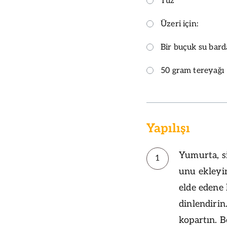
Tuz
Üzeri için:
Bir buçuk su bar
50 gram tereyağı
Yapılışı
Yumurta, si
1
unu ekleyi
elde edene
dinlendiri
kopartın. B