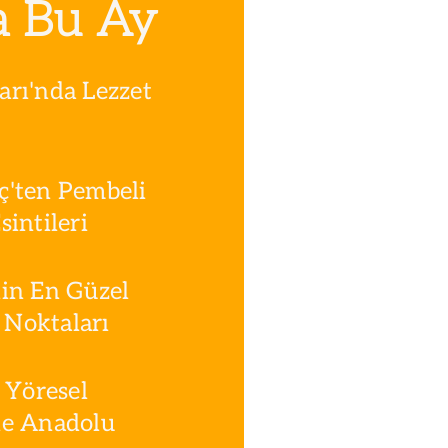
a Bu Ay
rı'nda Lezzet
ç'ten Pembeli
intileri
in En Güzel
Noktaları
 Yöresel
le Anadolu