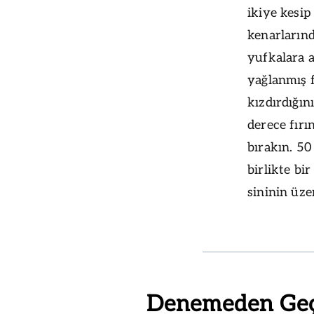
ikiye kesip
kenarlarınd
yufkalara a
yağlanmış f
kızdırdığın
derece fır
bırakın. 50
birlikte bi
sininin üze
Denemeden Ge