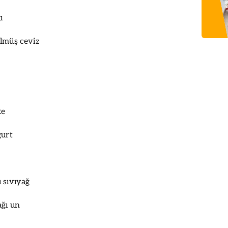
ı
ülmüş ceviz
ke
ğurt
 sıvıyağ
ağı un