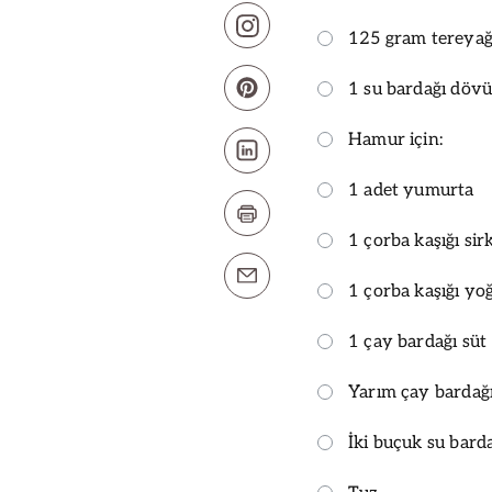
125 gram tereyağ
1 su bardağı döv
Hamur için:
1 adet yumurta
1 çorba kaşığı sir
1 çorba kaşığı yo
1 çay bardağı süt
Yarım çay bardağı
İki buçuk su bard