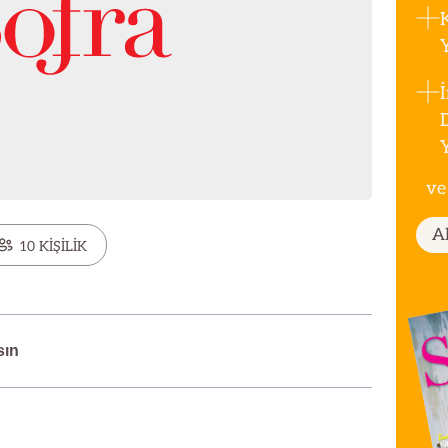
ve
A
10 KİŞİLİK
sın