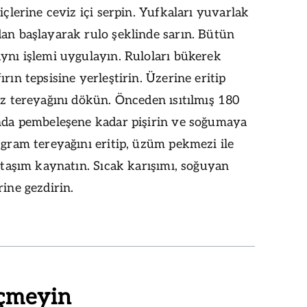
 içlerine ceviz içi serpin. Yufkaları yuvarlak
an başlayarak rulo şeklinde sarın. Bütün
ynı işlemi uygulayın. Ruloları bükerek
ırın tepsisine yerleştirin. Üzerine eritip
ız tereyağını dökün. Önceden ısıtılmış 180
ında pembeleşene kadar pişirin ve soğumaya
 gram tereyağını eritip, üzüm pekmezi ile
r taşım kaynatın. Sıcak karışımı, soğuyan
rine gezdirin.
çmeyin