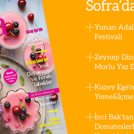
Sofra’d
Yunan Adala
Festivali
Zeynep Din
Morlu Yaz Es
Kuzey Ege'n
Yeme&İçme 
İnci Bak'tan
Domatesler