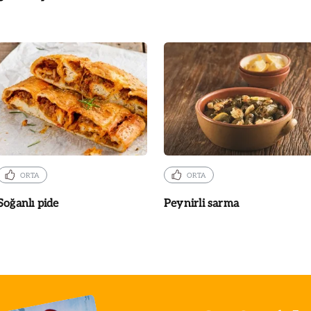
ORTA
ORTA
Soğanlı pide
Peynirli sarma