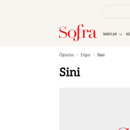
TARİFLER
K
Öğünler
Diğer
Sini
Sini