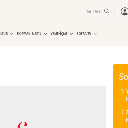
Tarif Ara
ÜLTÜR
EKİPMAN & STİL
YEME-İÇME
SOFRA TV
So
F