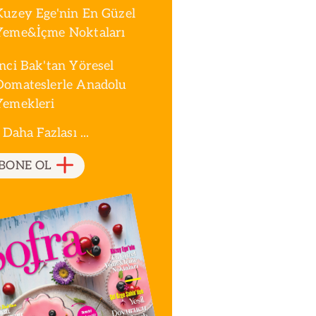
Kuzey Ege'nin En Güzel
Yeme&İçme Noktaları
İnci Bak'tan Yöresel
Domateslerle Anadolu
Yemekleri
 Daha Fazlası ...
BONE OL