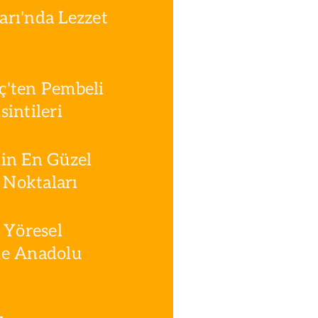
rı'nda Lezzet
ç'ten Pembeli
intileri
in En Güzel
Noktaları
 Yöresel
le Anadolu