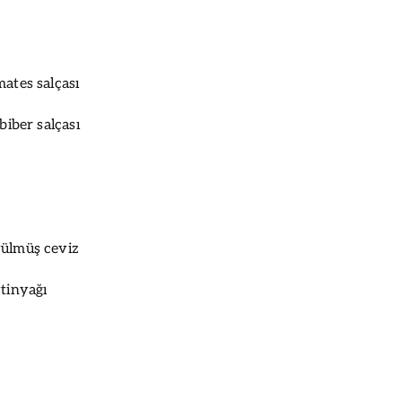
mates salçası
biber salçası
vülmüş ceviz
ytinyağı