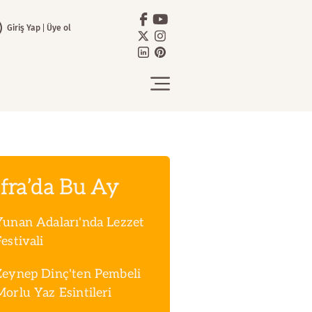
Giriş Yap
Üye ol
fra’da Bu Ay
Yunan Adaları'nda Lezzet
estivali
Zeynep Dinç'ten Pembeli
Morlu Yaz Esintileri