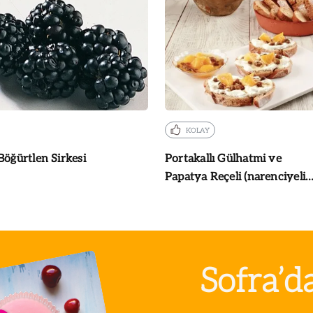
KOLAY
Böğürtlen Sirkesi
Portakallı Gülhatmi ve
Papatya Reçeli (narenciyeli
öksürük reçeli) Tarifi
Sofra’d