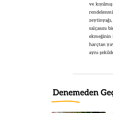
ve kıyılmış
rendelenmiş
zeytinyağı
salçasını b
ekmeğinin 
harçtan yay
aynı şekilde
Denemeden Ge