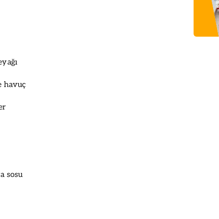
eyağı
ve havuç
er
ya sosu