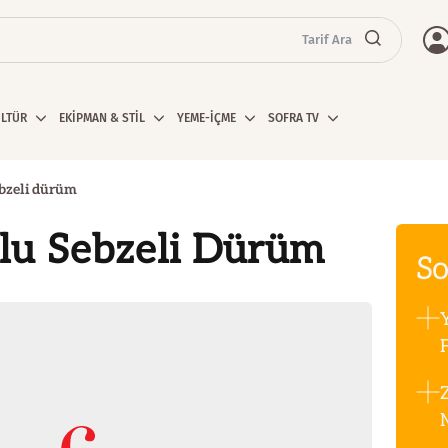
Tarif Ara
ÜLTÜR
EKİPMAN & STİL
YEME-İÇME
SOFRA TV
bzeli dürüm
lu Sebzeli Dürüm
So
F