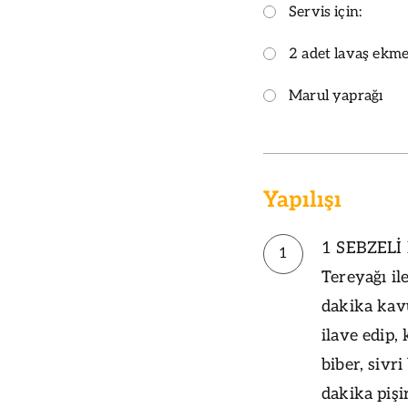
Servis için:
2 adet lavaş ekme
Marul yaprağı
Yapılışı
1 SEBZELİ h
1
Tereyağı il
dakika kav
ilave edip
biber, sivr
dakika pişi