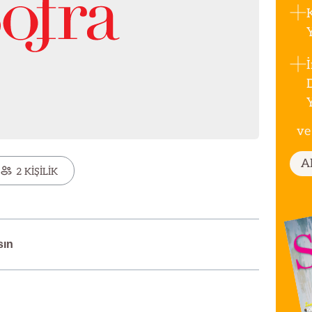
ve
A
2 KİŞİLİK
sın