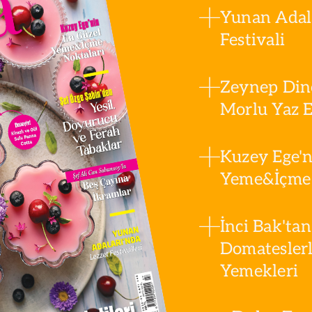
Yunan Adala
Festivali
Zeynep Din
Morlu Yaz Es
Kuzey Ege'n
Yeme&İçme 
İnci Bak'tan
Domatesler
Yemekleri