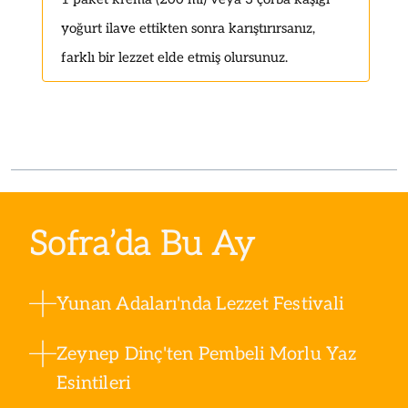
yoğurt ilave ettikten sonra karıştırırsanız,
farklı bir lezzet elde etmiş olursunuz.
Sofra’da Bu Ay
Yunan Adaları'nda Lezzet Festivali
Zeynep Dinç'ten Pembeli Morlu Yaz
Esintileri