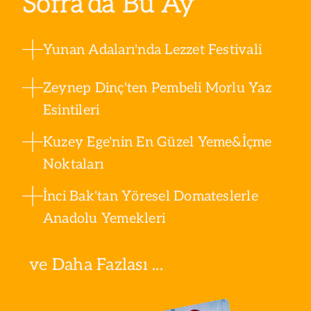
Sofra’da Bu Ay
Yunan Adaları'nda Lezzet Festivali
Zeynep Dinç'ten Pembeli Morlu Yaz
Esintileri
Kuzey Ege'nin En Güzel Yeme&İçme
Noktaları
İnci Bak'tan Yöresel Domateslerle
Anadolu Yemekleri
ve Daha Fazlası ...