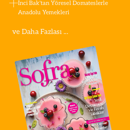
İnci Bak'tan Yöresel Domateslerle
Anadolu Yemekleri
ve Daha Fazlası ...