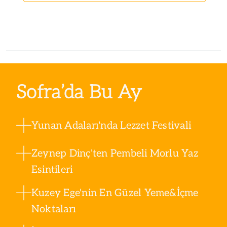
Sofra’da Bu Ay
Yunan Adaları'nda Lezzet Festivali
Zeynep Dinç'ten Pembeli Morlu Yaz
Esintileri
Kuzey Ege'nin En Güzel Yeme&İçme
Noktaları