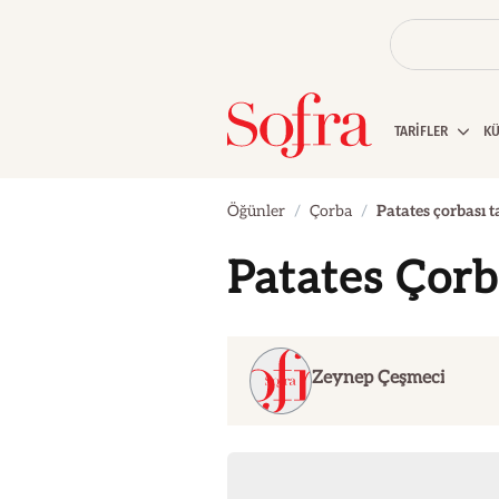
TARİFLER
K
Öğünler
Çorba
Patates çorbası ta
Patates Çorba
Zeynep Çeşmeci