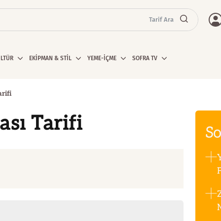
Tarif Ara
ÜLTÜR
EKİPMAN & STİL
YEME-İÇME
SOFRA TV
rifi
sı Tarifi
So
F