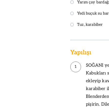
Yarım çay bardağı
Yedi buçuk su bar
Tuz, karabiber
Yapılışı
SOĞANI yem
1
Kabukları 
ekleyip ka
karabiber i
Blenderden 
pişirin. Dil