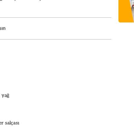
sın
ı yağ
er salçası