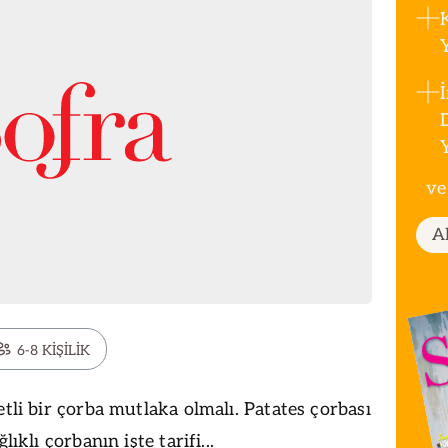
ve
A
6-8 KİŞİLİK
etli bir çorba mutlaka olmalı. Patates çorbası
lıklı çorbanın işte tarifi...