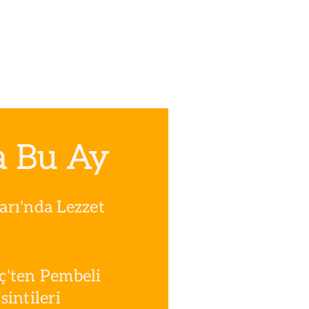
a Bu Ay
rı'nda Lezzet
ç'ten Pembeli
intileri