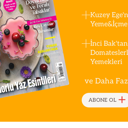
Kuzey Ege'n
Yeme&İçme 
İnci Bak'tan
Domatesler
Yemekleri
ve Daha Fazla
ABONE OL