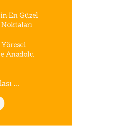
in En Güzel
Noktaları
 Yöresel
le Anadolu
sı ...