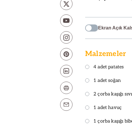
Ekran Açık Kal
Malzemeler
4 adet patates
1 adet soğan
2 çorba kaşığı sıv
1 adet havuç
1 çorba kaşığı bib