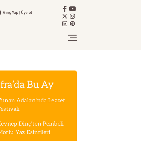
Giriş Yap
Üye ol
fra’da Bu Ay
Yunan Adaları'nda Lezzet
estivali
Zeynep Dinç'ten Pembeli
Morlu Yaz Esintileri