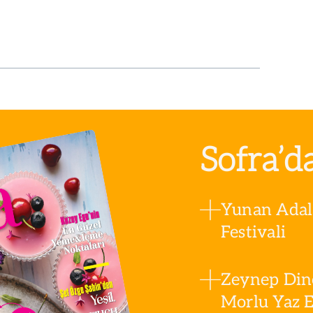
Sofra’d
Yunan Adala
Festivali
Zeynep Din
Morlu Yaz Es