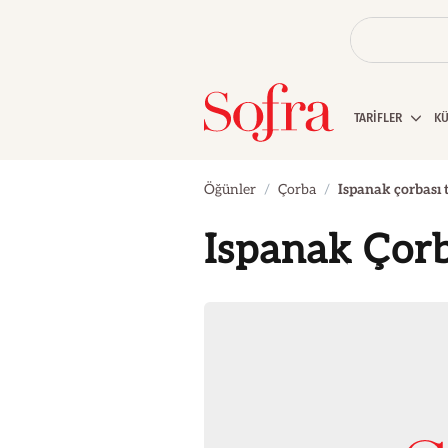
TARİFLER
K
Öğünler
Çorba
Ispanak çorbası t
Ispanak Çorb