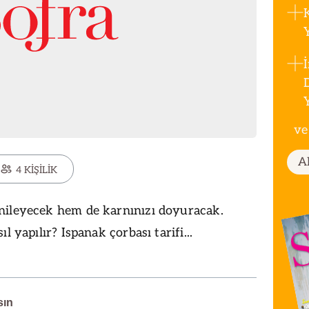
ve
A
4 KİŞİLİK
nileyecek hem de karnınızı doyuracak.
l yapılır? Ispanak çorbası tarifi...
sın