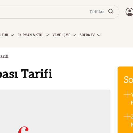
Tarif Ara
ÜLTÜR
EKİPMAN & STİL
YEME-İÇME
SOFRA TV
arifi
ası Tarifi
So
F