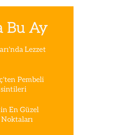
a Bu Ay
rı'nda Lezzet
ç'ten Pembeli
intileri
in En Güzel
Noktaları