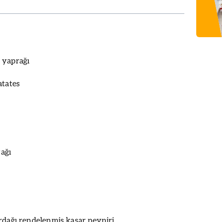
 yaprağı
atates
yağı
rdağı rendelenmiş kaşar peyniri