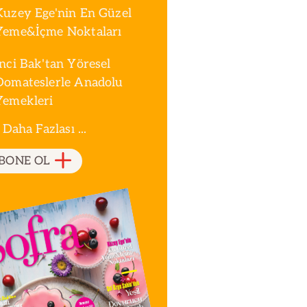
Kuzey Ege'nin En Güzel
Yeme&İçme Noktaları
İnci Bak'tan Yöresel
Domateslerle Anadolu
Yemekleri
 Daha Fazlası ...
BONE OL