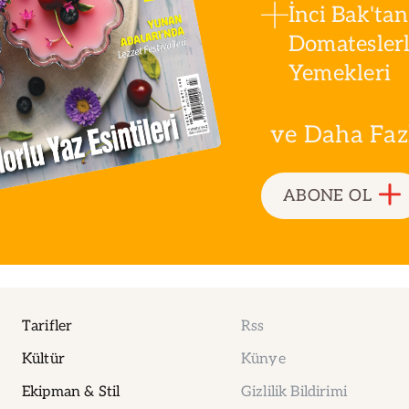
İnci Bak'tan
Domatesler
Yemekleri
ve Daha Fazla
ABONE OL
Tarifler
Rss
Kültür
Künye
Ekipman & Stil
Gizlilik Bildirimi