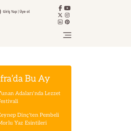
Giriş Yap
Üye ol
fra’da Bu Ay
Yunan Adaları'nda Lezzet
estivali
Zeynep Dinç'ten Pembeli
Morlu Yaz Esintileri