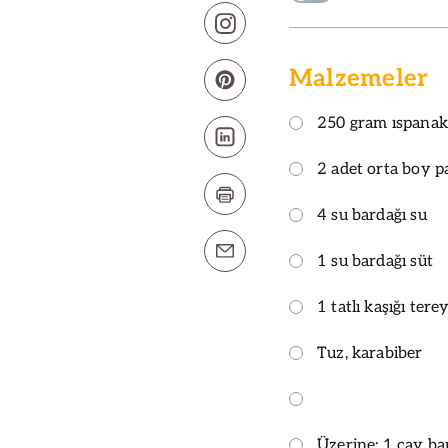
Malzemeler
250 gram ıspanak
2 adet orta boy p
4 su bardağı su
1 su bardağı süt
1 tatlı kaşığı tere
Tuz, karabiber
Üzerine: 1 çay ba