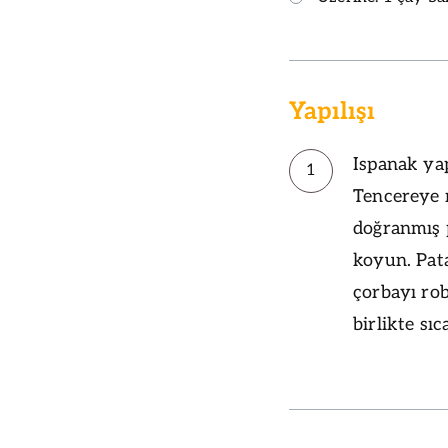
Yapılışı
Ispanak yap
1
Tencereye 
doğranmış p
koyun. Pat
çorbayı rob
birlikte sı