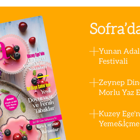
Sofra’d
Yunan Adala
Festivali
Zeynep Din
Morlu Yaz Es
Kuzey Ege'n
Yeme&İçme 