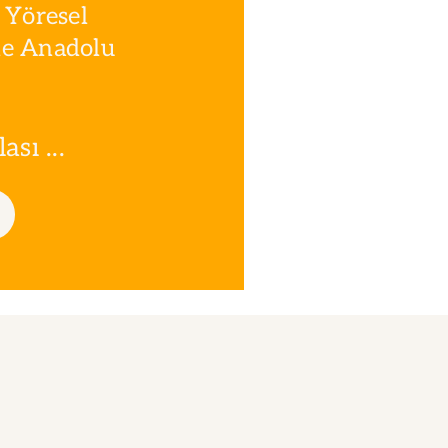
 Yöresel
le Anadolu
sı ...