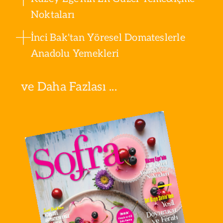
Noktaları
İnci Bak'tan Yöresel Domateslerle
Anadolu Yemekleri
ve Daha Fazlası ...