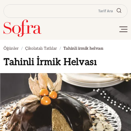
Tarif Ara
Öğünler
Çikolatalı Tatlılar
Tahinli irmik helvası
Tahinli İrmik Helvası