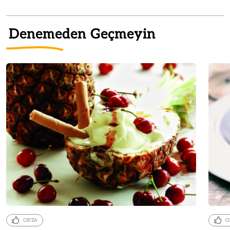
Denemeden Geçmeyin
ORTA
O