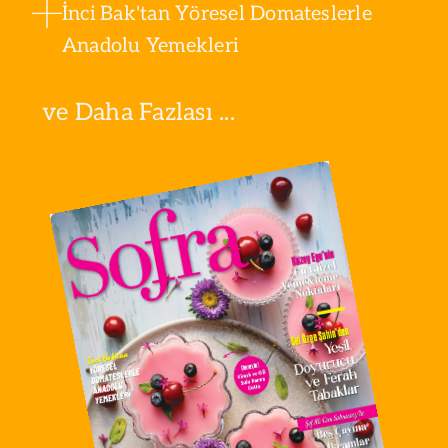
İnci Bak'tan Yöresel Domateslerle
Anadolu Yemekleri
ve Daha Fazlası ...