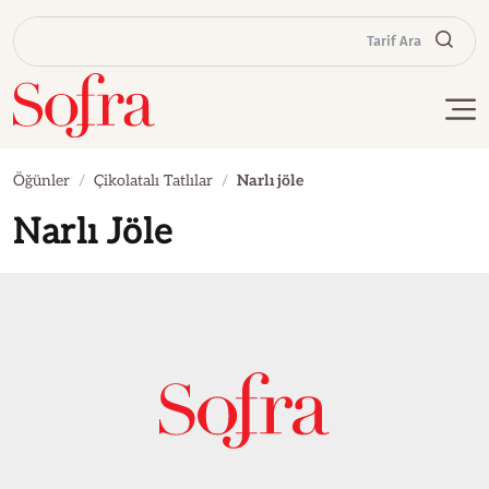
Tarif Ara
Öğünler
Çikolatalı Tatlılar
Narlı jöle
Narlı Jöle