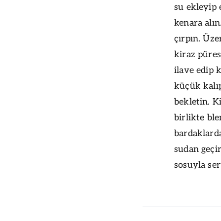
su ekleyip 
kenara alın
çırpın. Üzer
kiraz püres
ilave edip 
küçük kalı
bekletin. K
birlikte bl
bardaklarda
sudan geçir
sosuyla ser