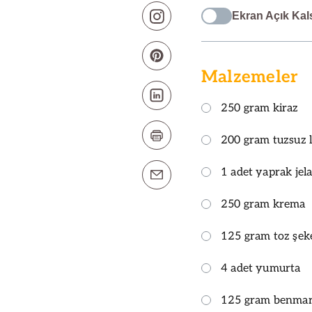
Ekran Açık Kal
Malzemeler
250 gram kiraz
200 gram tuzsuz l
1 adet yaprak jela
250 gram krema
125 gram toz şek
4 adet yumurta
125 gram benmari 