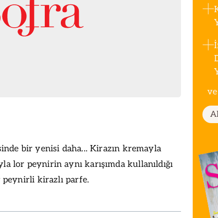
ve
A
esinde bir yenisi daha... Kirazın kremayla
la lor peynirin aynı karışımda kullanıldığı
r peynirli kirazlı parfe.