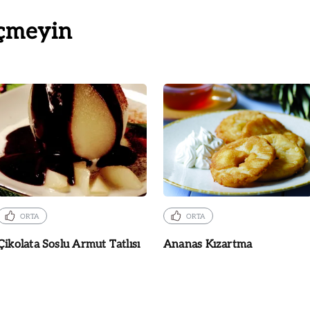
çmeyin
ORTA
ORTA
Çikolata Soslu Armut Tatlısı
Ananas Kızartma