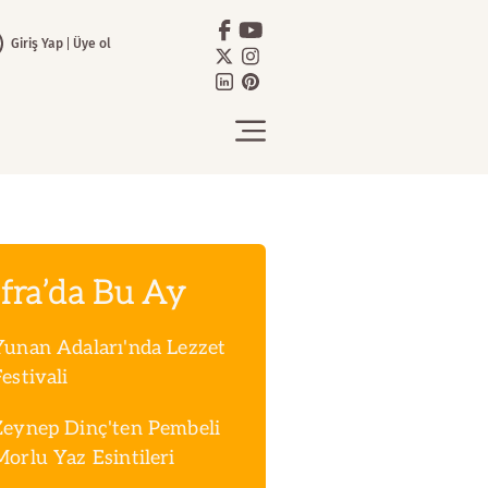
Giriş Yap
Üye ol
fra’da Bu Ay
Yunan Adaları'nda Lezzet
estivali
Zeynep Dinç'ten Pembeli
Morlu Yaz Esintileri