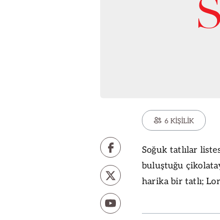
6 KİŞİLİK
Soğuk tatlılar list
buluştuğu çikolatay
harika bir tatlı; Lo