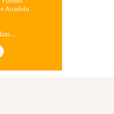
 Yöresel
le Anadolu
sı ...