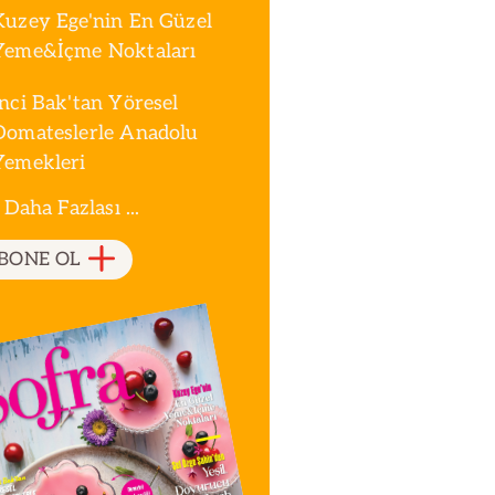
Kuzey Ege'nin En Güzel
Yeme&İçme Noktaları
İnci Bak'tan Yöresel
Domateslerle Anadolu
Yemekleri
 Daha Fazlası ...
BONE OL