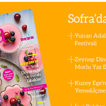
Sofra’d
Yunan Adala
Festivali
Zeynep Din
Morlu Yaz Es
Kuzey Ege'n
Yeme&İçme 