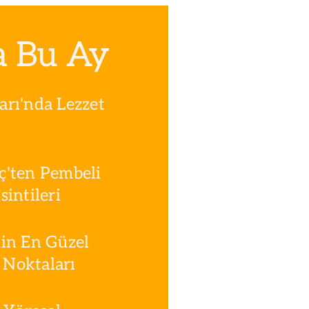
a Bu Ay
rı'nda Lezzet
ç'ten Pembeli
intileri
in En Güzel
Noktaları