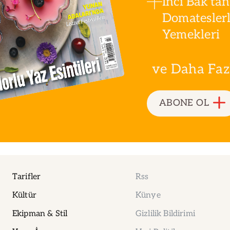
İnci Bak'tan
Domatesler
Yemekleri
ve Daha Fazla
ABONE OL
Tarifler
Rss
Kültür
Künye
Ekipman & Stil
Gizlilik Bildirimi