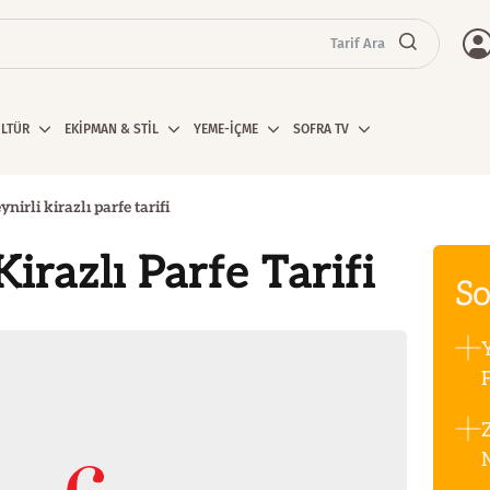
Tarif Ara
ÜLTÜR
EKİPMAN & STİL
YEME-İÇME
SOFRA TV
ynirli kirazlı parfe tarifi
Kirazlı Parfe Tarifi
So
F