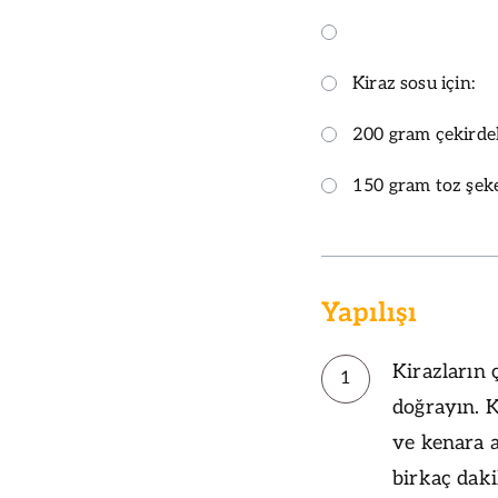
Kiraz sosu için:
200 gram çekirdek
150 gram toz şek
Yapılışı
Kirazların 
1
doğrayın. K
ve kenara a
birkaç daki