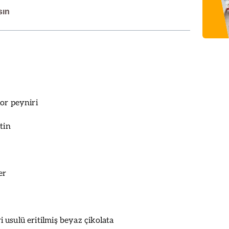
sın
or peyniri
tin
er
usulü eritilmiş beyaz çikolata