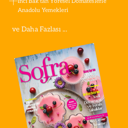
İnci Bak'tan Yöresel Domateslerle
Anadolu Yemekleri
ve Daha Fazlası ...