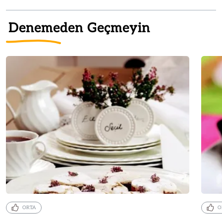
Denemeden Geçmeyin
ORTA
O