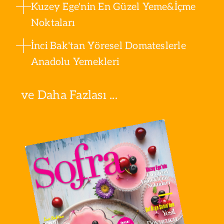
Kuzey Ege'nin En Güzel Yeme&İçme
Noktaları
İnci Bak'tan Yöresel Domateslerle
Anadolu Yemekleri
ve Daha Fazlası ...