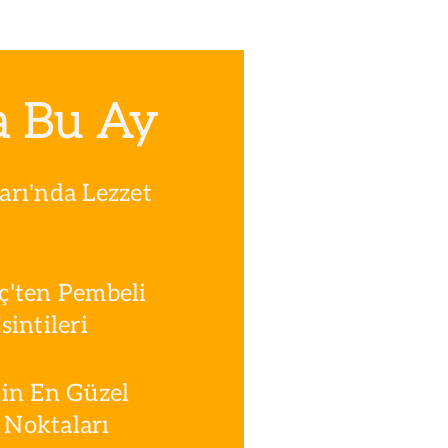
a Bu Ay
rı'nda Lezzet
ç'ten Pembeli
intileri
in En Güzel
Noktaları