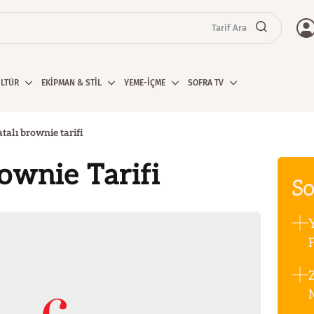
Tarif Ara
ÜLTÜR
EKİPMAN & STİL
YEME-İÇME
SOFRA TV
talı brownie tarifi
rownie Tarifi
So
F