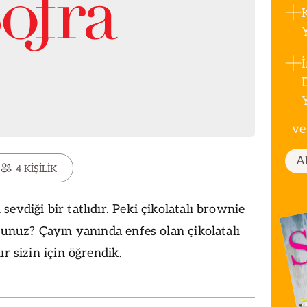
ve
A
4 KİŞİLİK
evdiği bir tatlıdır. Peki çikolatalı brownie
sunuz? Çayın yanında enfes olan çikolatalı
ır sizin için öğrendik.