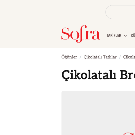
TARİFLER
K
Öğünler
Çikolatalı Tatlılar
Çikola
Çikolatalı B