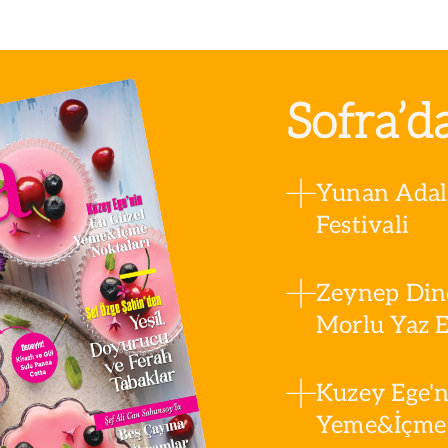
Sofra’d
Yunan Adala
Festivali
Zeynep Din
Morlu Yaz Es
Kuzey Ege'n
Yeme&İçme 