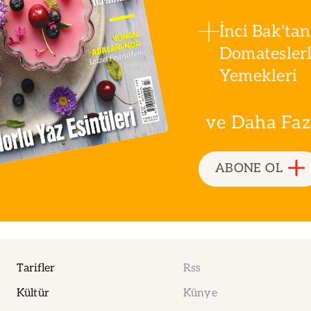
İnci Bak'tan
Domatesler
Yemekleri
ve Daha Fazla
ABONE OL
Tarifler
Rss
Kültür
Künye