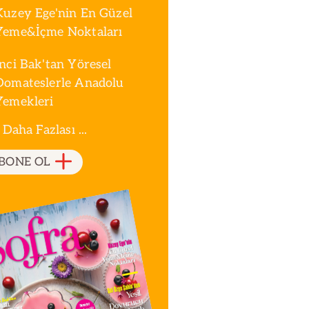
Kuzey Ege'nin En Güzel
Yeme&İçme Noktaları
İnci Bak'tan Yöresel
Domateslerle Anadolu
Yemekleri
 Daha Fazlası ...
BONE OL