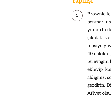
Yapılışı
Brownie içi
1
benmari usu
yumurta ile
çikolata ve
tepsiye yay
40 dakika p
tereyağını 
ekleyip, ka
aldığınız, 
gezdirin. D
Afiyet olsun