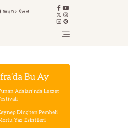
Giriş Yap
Üye ol
fra’da Bu Ay
Yunan Adaları'nda Lezzet
estivali
Zeynep Dinç'ten Pembeli
Morlu Yaz Esintileri