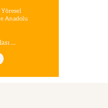
 Yöresel
le Anadolu
sı ...