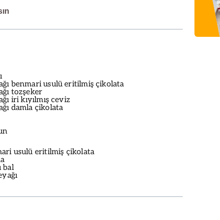
sın
ı
ğı benmari usulü eritilmiş çikolata
ağı tozşeker
ğı iri kıyılmış ceviz
ağı damla çikolata
 un
ri usulü eritilmiş çikolata
ma
 bal
eyağı