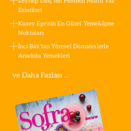
Zeynep Dinç'ten Pembeli Morlu Yaz
Esintileri
Kuzey Ege'nin En Güzel Yeme&İçme
Noktaları
İnci Bak'tan Yöresel Domateslerle
Anadolu Yemekleri
ve Daha Fazlası ...