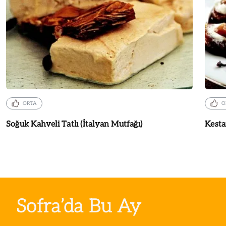
ORTA
O
Soğuk Kahveli Tatlı (İtalyan Mutfağı)
Kestan
Sofra’da Bu Ay