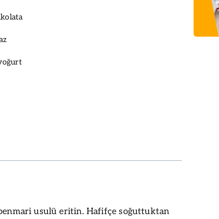
ikolata
az
yoğurt
benmari usulü eritin. Hafifçe soğuttuktan