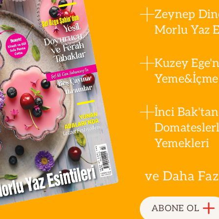
Zeynep Din
Morlu Yaz Es
Kuzey Ege'n
Yeme&İçme 
İnci Bak'tan
Domatesler
Yemekleri
ve Daha Fazla
ABONE OL