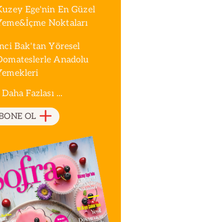
Kuzey Ege'nin En Güzel
Yeme&İçme Noktaları
İnci Bak'tan Yöresel
Domateslerle Anadolu
Yemekleri
 Daha Fazlası ...
BONE OL