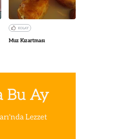
KOLAY
Muz Kızartması
a Bu Ay
rı'nda Lezzet