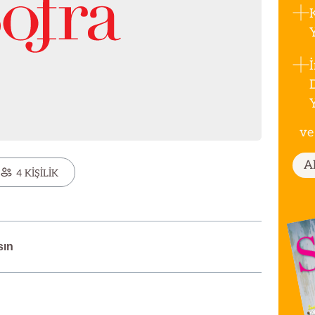
ve
A
4 KİŞİLİK
sın