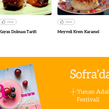
ORTA
ORTA
Kayısı Dolması Tarifi
Meyveli Krem Karamel
Sofra’d
Yunan Adala
Festivali