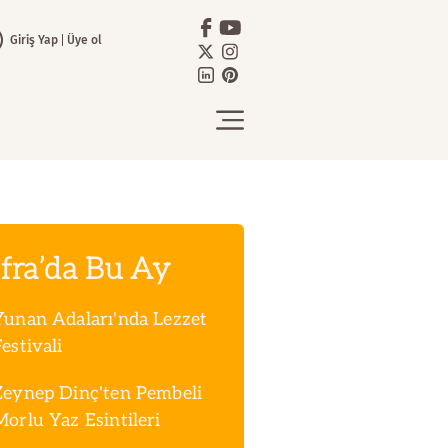
Giriş Yap
Üye ol
fra’da Bu Ay
Yunan Adaları'nda Lezzet
estivali
Zeynep Dinç'ten Pembeli
Morlu Yaz Esintileri