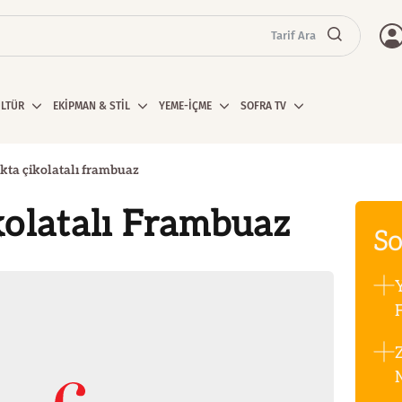
Tarif Ara
ÜLTÜR
EKİPMAN & STİL
YEME-İÇME
SOFRA TV
kta çikolatalı frambuaz
olatalı Frambuaz
So
F