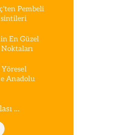
ç'ten Pembeli
intileri
in En Güzel
Noktaları
 Yöresel
le Anadolu
sı ...