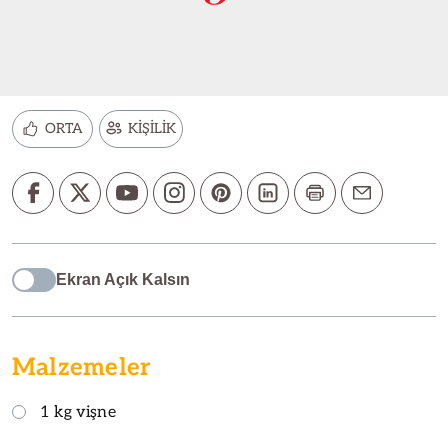
ORTA
KİŞİLİK
Ekran Açık Kalsın
Malzemeler
1 kg vişne