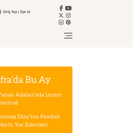
Giriş Yap
Üye ol
fra’da Bu Ay
Yunan Adaları'nda Lezzet
estivali
Zeynep Dinç'ten Pembeli
Morlu Yaz Esintileri