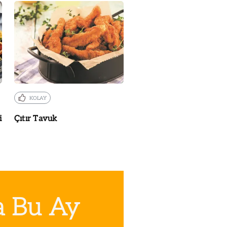
KOLAY
i
Çıtır Tavuk
a Bu Ay