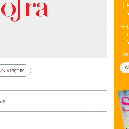
ve
A
4 KİŞİLİK
sın