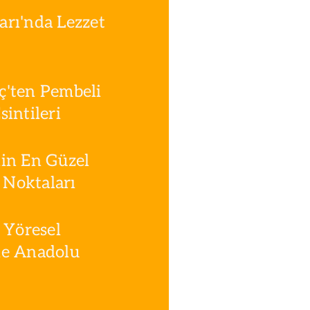
rı'nda Lezzet
ç'ten Pembeli
intileri
in En Güzel
Noktaları
 Yöresel
le Anadolu