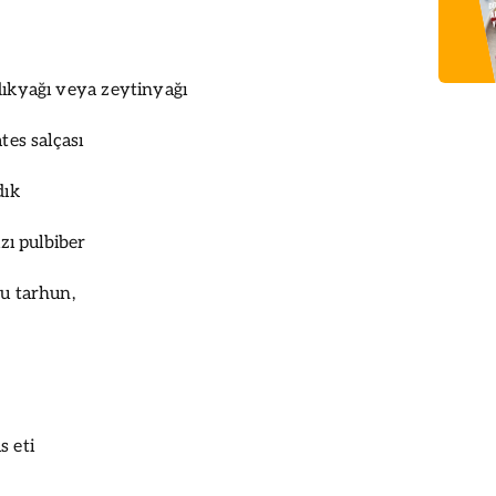
dıkyağı veya zeytinyağı
tes salçası
dık
ızı pulbiber
ru tarhun,
s eti