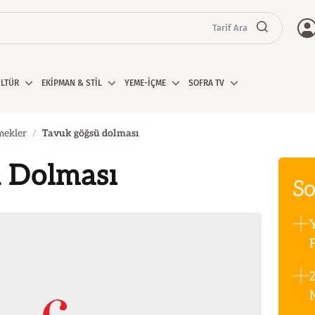
Tarif Ara
ÜLTÜR
EKİPMAN & STİL
YEME-İÇME
SOFRA TV
mekler
Tavuk göğsü dolması
 Dolması
So
F