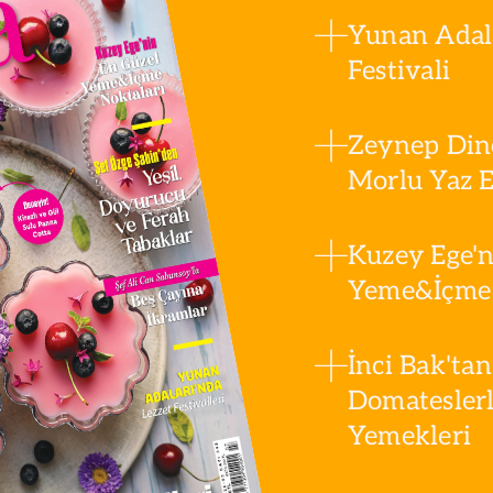
Yunan Adala
Festivali
Zeynep Din
Morlu Yaz Es
Kuzey Ege'n
Yeme&İçme 
İnci Bak'tan
Domatesler
Yemekleri