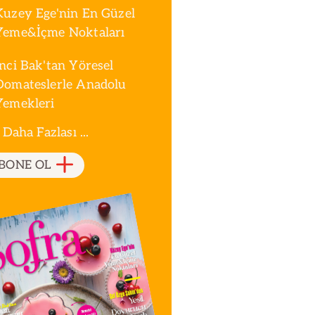
Kuzey Ege'nin En Güzel
Yeme&İçme Noktaları
İnci Bak'tan Yöresel
Domateslerle Anadolu
Yemekleri
 Daha Fazlası ...
BONE OL