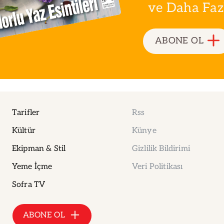
ve Daha Fazla
ABONE OL
Tarifler
Rss
Kültür
Künye
Ekipman & Stil
Gizlilik Bildirimi
Yeme İçme
Veri Politikası
Sofra TV
ABONE OL