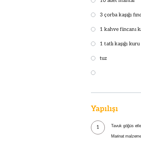
10 adet mantar
3 çorba kaşığı fı
1 kahve fincanı k
1 tatlı kaşığı kuru
tuz
Yapılışı
Tavuk göğüs etle
1
Marinat malzemele