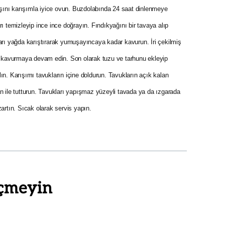
dışını karışımla iyice ovun. Buzdolabında 24 saat dinlenmeye
rı temizleyip ince ince doğrayın. Fındıkyağını bir tavaya alıp
ları yağda karıştırarak yumuşayıncaya kadar kavurun. İri çekilmiş
ip kavurmaya devam edin. Son olarak tuzu ve tarhunu ekleyip
ın. Karışımı tavukların içine doldurun. Tavukların açık kalan
an ile tutturun. Tavukları yapışmaz yüzeyli tavada ya da ızgarada
zartın. Sıcak olarak servis yapın.
çmeyin