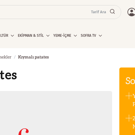
Tarif Ara
ÜLTÜR
EKİPMAN & STİL
YEME-İÇME
SOFRA TV
mekler
Kıymalı patates
tes
So
F