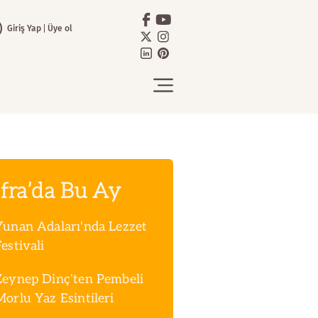
Giriş Yap
Üye ol
fra’da Bu Ay
Yunan Adaları'nda Lezzet
estivali
Zeynep Dinç'ten Pembeli
Morlu Yaz Esintileri