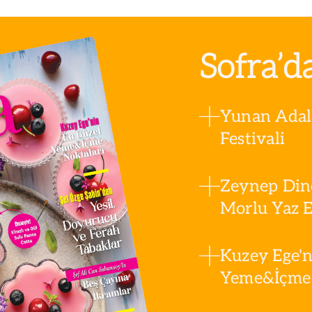
Sofra’d
Yunan Adala
Festivali
Zeynep Din
Morlu Yaz Es
Kuzey Ege'n
Yeme&İçme 