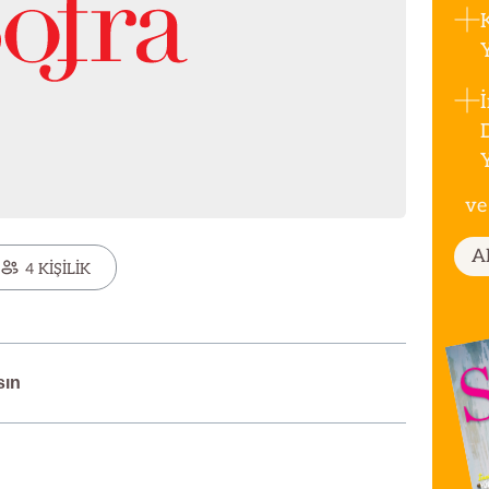
ve
A
4 KİŞİLİK
sın