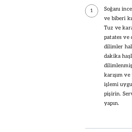
Soğanı ince
1
ve biberi k
Tuz ve kara
patates ve
dilimler ha
dakika haşl
dilimlenmiş
karışım ve
işlemi uygu
pişirin. Se
yapın.