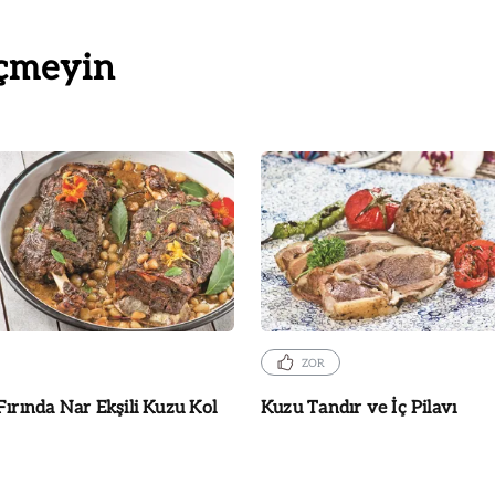
çmeyin
ZOR
Fırında Nar Ekşili Kuzu Kol
Kuzu Tandır ve İç Pilavı