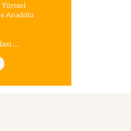
 Yöresel
le Anadolu
sı ...