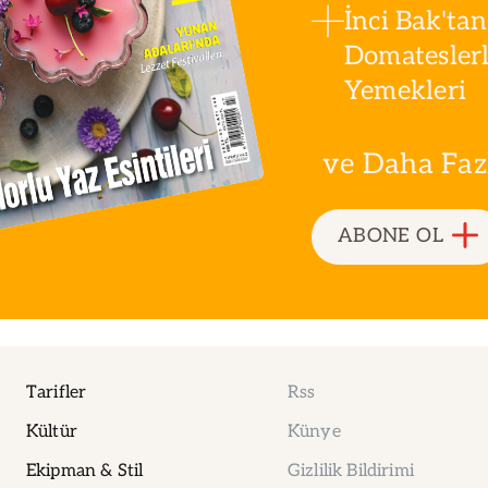
İnci Bak'tan
Domatesler
Yemekleri
ve Daha Fazla
ABONE OL
Tarifler
Rss
Kültür
Künye
Ekipman & Stil
Gizlilik Bildirimi