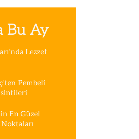
a Bu Ay
rı'nda Lezzet
ç'ten Pembeli
intileri
in En Güzel
Noktaları