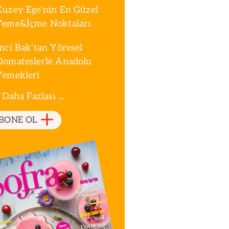
Kuzey Ege'nin En Güzel
Yeme&İçme Noktaları
İnci Bak'tan Yöresel
Domateslerle Anadolu
Yemekleri
 Daha Fazlası ...
BONE OL