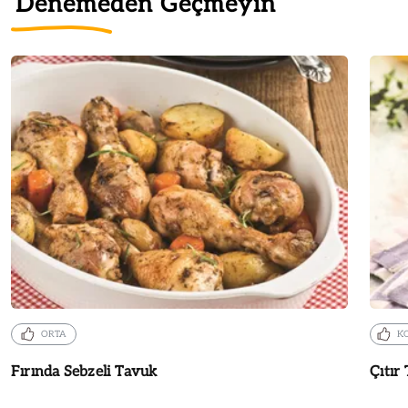
Denemeden Geçmeyin
ORTA
K
Fırında Sebzeli Tavuk
Çıtır