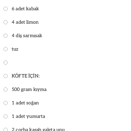
6 adet kabak
4 adet limon
4 diş sarmısak
tuz
KÖFTE İÇİN:
500 gram kıyma
1 adet soğan
1 adet yumurta
2 çorba kaşığı galeta unu