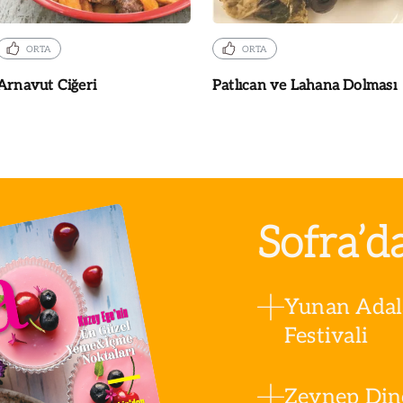
ORTA
ORTA
Arnavut Ciğeri
Patlıcan ve Lahana Dolması
Sofra’d
Yunan Adala
Festivali
Zeynep Din