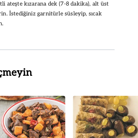
tli ateşte kızarana dek (7-8 dakika), alt üst
in. İstediğiniz garnitürle süsleyip, sıcak
n.
çmeyin