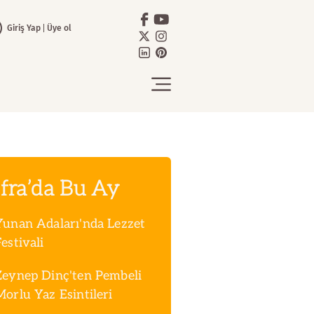
Giriş Yap
Üye ol
fra’da Bu Ay
Yunan Adaları'nda Lezzet
estivali
Zeynep Dinç'ten Pembeli
Morlu Yaz Esintileri