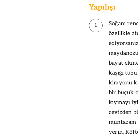
Yapılışı
Soğanı rend
1
özellikle a
ediyorsanı
maydanozu 
bayat ekmek
kaşığı tuzu
kimyonu ka
bir buçuk ç
kıymayı iyi
cevizden bi
muntazam ru
verin. Köft