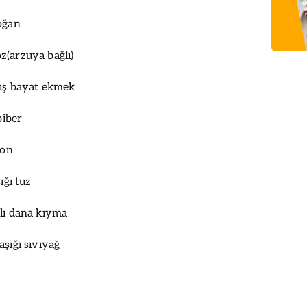
oğan
(arzuya bağlı)
mış bayat ekmek
biber
yon
ığı tuz
lı dana kıyma
aşığı sıvıyağ