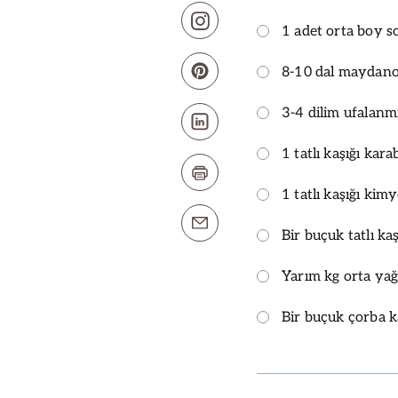
1 adet orta boy s
8-10 dal maydanoz
3-4 dilim ufalan
1 tatlı kaşığı kara
1 tatlı kaşığı kim
Bir buçuk tatlı kaş
Yarım kg orta yağ
Bir buçuk çorba k