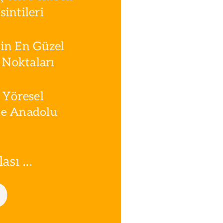
intileri
in En Güzel
Noktaları
 Yöresel
le Anadolu
sı ...