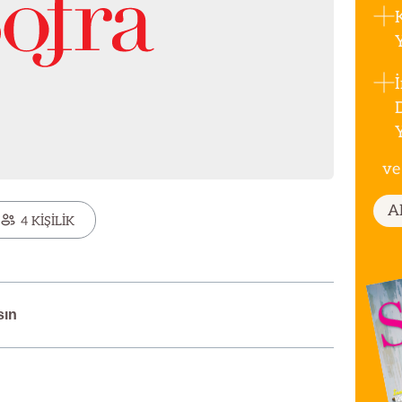
ve
A
4 KİŞİLİK
sın