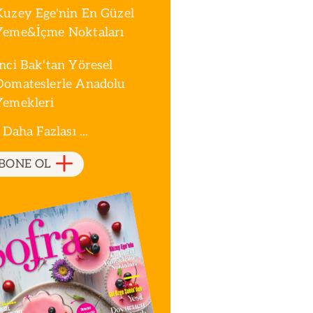
Kuzey Ege'nin En Güzel
Yeme&İçme Noktaları
İnci Bak'tan Yöresel
Domateslerle Anadolu
Yemekleri
 Daha Fazlası ...
BONE OL