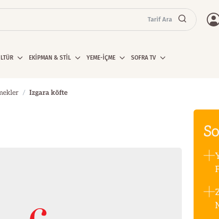
Tarif Ara
ÜLTÜR
EKİPMAN & STİL
YEME-İÇME
SOFRA TV
mekler
Izgara köfte
So
F