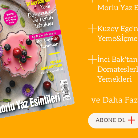
Morlu Yaz Es
Kuzey Ege'n
Yeme&İçme 
İnci Bak'tan
Domatesler
Yemekleri
ve Daha Fazla
ABONE OL