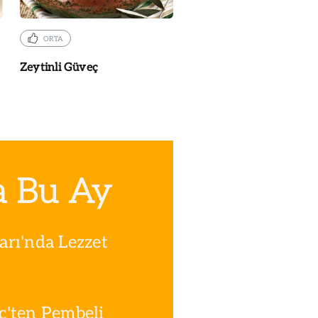
ORTA
Zeytinli Güveç
a Bu Ay
rı'nda Lezzet
ç'ten Pembeli