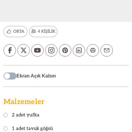
ORTA
4 KİŞİLİK
Ekran Açık Kalsın
Malzemeler
2 adet yufka
1 adet tavuk göğsü