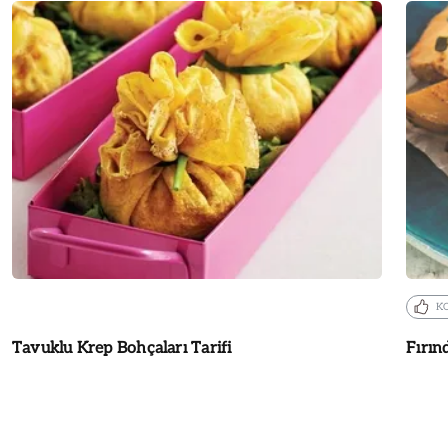
K
Tavuklu Krep Bohçaları Tarifi
Fırın