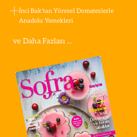
İnci Bak'tan Yöresel Domateslerle
Anadolu Yemekleri
ve Daha Fazlası ...