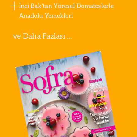
İnci Bak'tan Yöresel Domateslerle
Anadolu Yemekleri
ve Daha Fazlası ...