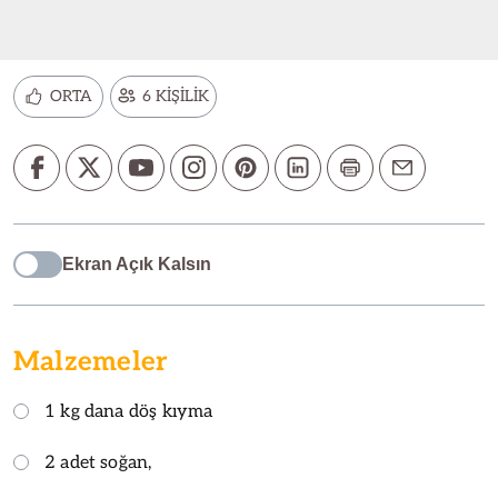
ORTA
6 KİŞİLİK
Ekran Açık Kalsın
Malzemeler
1 kg dana döş kıyma
2 adet soğan,