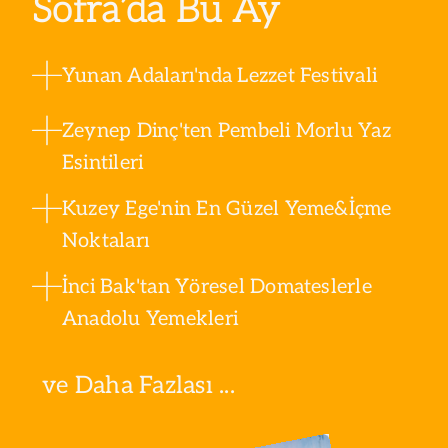
Sofra’da Bu Ay
Yunan Adaları'nda Lezzet Festivali
Zeynep Dinç'ten Pembeli Morlu Yaz
Esintileri
Kuzey Ege'nin En Güzel Yeme&İçme
Noktaları
İnci Bak'tan Yöresel Domateslerle
Anadolu Yemekleri
ve Daha Fazlası ...