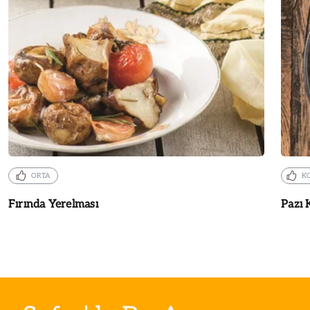
ORTA
K
Fırında Yerelması
Pazı 