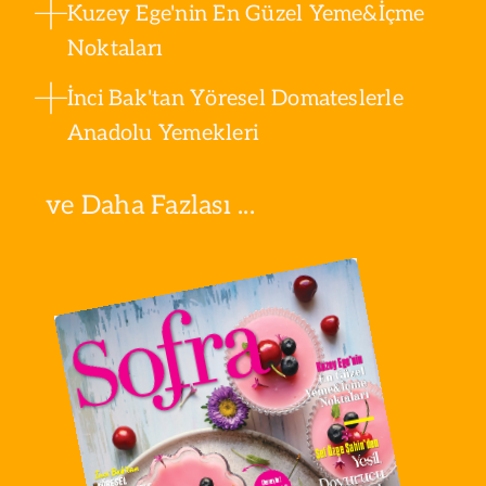
Kuzey Ege'nin En Güzel Yeme&İçme
Noktaları
İnci Bak'tan Yöresel Domateslerle
Anadolu Yemekleri
ve Daha Fazlası ...