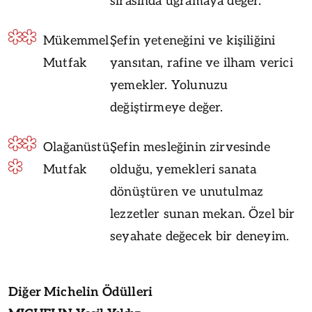
sırasında uğramaya değer.
Mükemmel
Şefin yeteneğini ve kişiliğini
Mutfak
yansıtan, rafine ve ilham verici
yemekler. Yolunuzu
değiştirmeye değer.
Olağanüstü
Şefin mesleğinin zirvesinde
Mutfak
olduğu, yemekleri sanata
dönüştüren ve unutulmaz
lezzetler sunan mekan. Özel bir
seyahate değecek bir deneyim.
Diğer Michelin Ödülleri