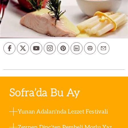
Sofra’da Bu Ay
Yunan Adaları'nda Lezzet Festivali
Zeynep Dinç'ten Pembeli Morlu Yaz