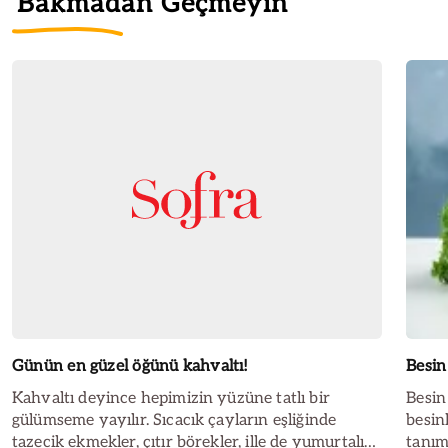
Bakmadan Geçmeyin
Günün en güzel öğünü kahvaltı!
Besin
Kahvaltı deyince hepimizin yüzüne tatlı bir
Besin 
gülümseme yayılır. Sıcacık çayların eşliğinde
besin
tazecik ekmekler, çıtır börekler, ille de yumurtalı
tanım