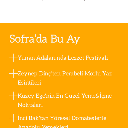
ve peynirli seçenekler, çeşit çeşit meyveyle
dökün
yapılan reçeller sofraları şenlendirir. Güne böyle
göste
bir şenlikle başlamak herkesin hayali olsa da
açabil
birçok kişinin de ihmal ettiği bir öğündür. Peki
intol
güne kahvaltı ile başlamak önemli midir? Sağlıklı
besin 
Sofra’da Bu Ay
beslenmek için kahvaltıda neler tüketilmelidir?
detay
Yunan Adaları'nda Lezzet Festivali
Zeynep Dinç'ten Pembeli Morlu Yaz
Esintileri
Kuzey Ege'nin En Güzel Yeme&İçme
Noktaları
İnci Bak'tan Yöresel Domateslerle
Anadolu Yemekleri