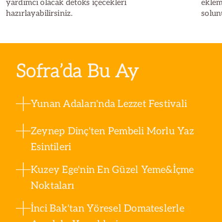
yardımcı olacak detoks içecekleri
eklem
hazırlayabilirsiniz.
solun
kendin
Sofra’da Bu Ay
Yunan Adaları'nda Lezzet Festivali
Zeynep Dinç'ten Pembeli Morlu Yaz
Esintileri
Kuzey Ege'nin En Güzel Yeme&İçme
Noktaları
İnci Bak'tan Yöresel Domateslerle