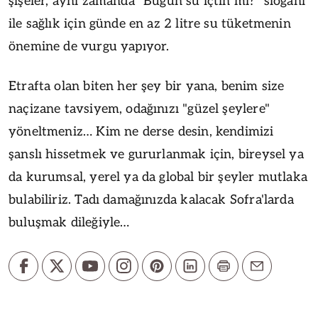
şişeler, aynı zamanda "Bugün su içtin mi?" sloganı
ile sağlık için günde en az 2 litre su tüketmenin
önemine de vurgu yapıyor.
Etrafta olan biten her şey bir yana, benim size
naçizane tavsiyem, odağınızı "güzel şeylere"
yöneltmeniz… Kim ne derse desin, kendimizi
şanslı hissetmek ve gururlanmak için, bireysel ya
da kurumsal, yerel ya da global bir şeyler mutlaka
bulabiliriz. Tadı damağınızda kalacak Sofra'larda
buluşmak dileğiyle…