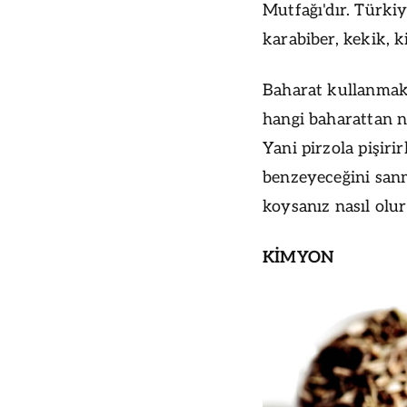
Mutfağı'dır. Türkiy
karabiber, kekik, k
Baharat kullanmak
hangi baharattan ne
Yani pirzola pişiri
benzeyeceğini san
koysanız nasıl olu
KİMYON