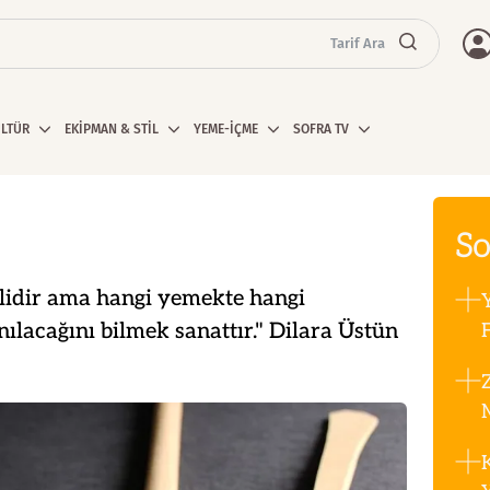
Tarif Ara
ÜLTÜR
EKİPMAN & STİL
YEME-İÇME
SOFRA TV
So
idir ama hangi yemekte hangi
ılacağını bilmek sanattır." Dilara Üstün
F