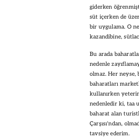
giderken öğrenmişt
süt içerken de üze
bir uygulama. O ne
kazandibine, sütla
Bu arada baharatla
nedenle zayıflama
olmaz. Her neyse,
baharatları market
kullanırken yeteri
nedenledir ki, taa 
baharat alan turistl
Çarşısı'ndan, olma
tavsiye ederim.