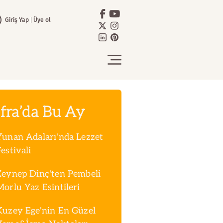
Giriş Yap
Üye ol
fra’da Bu Ay
Yunan Adaları'nda Lezzet
estivali
Zeynep Dinç'ten Pembeli
Morlu Yaz Esintileri
Kuzey Ege'nin En Güzel