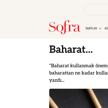
TARİFLER
K
Baharat...
"Baharat kullanmak öneml
baharattan ne kadar kullan
yazdı...