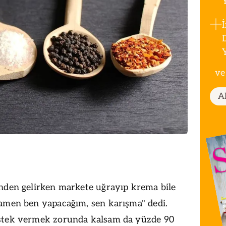
ve
A
nden gelirken markete uğrayıp krema bile
amen ben yapacağım, sen karışma" dedi.
stek vermek zorunda kalsam da yüzde 90