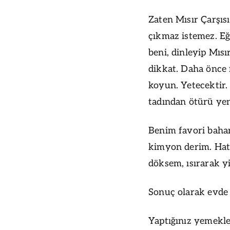
Zaten Mısır Çarşıs
çıkmaz istemez. Eğ
beni, dinleyip Mısı
dikkat. Daha önce 
koyun. Yetecektir.
tadından ötürü yenm
Benim favori bahar
kimyon derim. Hat
döksem, ısırarak y
Sonuç olarak evde
Yaptığınız yemekler