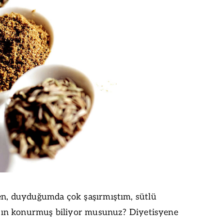
en, duyduğumda çok şaşırmıştım, sütlü
rçın konurmuş biliyor musunuz? Diyetisyene