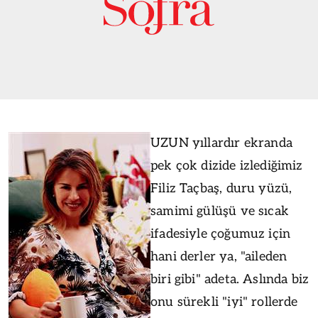
UZUN yıllardır ekranda
pek çok dizide izlediğimiz
Filiz Taçbaş, duru yüzü,
samimi gülüşü ve sıcak
ifadesiyle çoğumuz için
hani derler ya, "aileden
biri gibi" adeta. Aslında biz
onu sürekli "iyi" rollerde