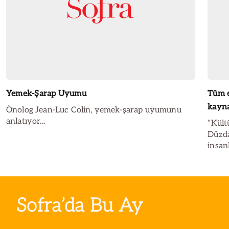
Yemek-Şarap Uyumu
Tüm e
kayna
Önolog Jean-Luc Colin, yemek-şarap uyumunu
anlatıyor...
“Kült
Düzda
insan
prim 
basit
Sofra’da Bu Ay