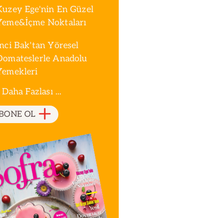
Kuzey Ege'nin En Güzel
Yeme&İçme Noktaları
İnci Bak'tan Yöresel
Domateslerle Anadolu
Yemekleri
 Daha Fazlası ...
BONE OL