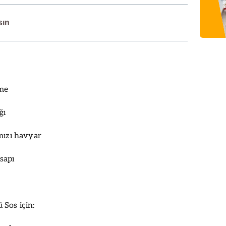
sın
me
ğı
mızı havyar
sapı
Sos için: