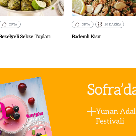
ORTA
ORTA
20 DAKİKA
Bezelyeli Sebze Topları
Bademli Kısır
Sofra’d
Yunan Adala
Festivali