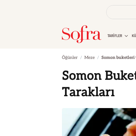
TARİFLER
K
Öğünler
Meze
Somon buketleri v
Somon Buket
Tarakları