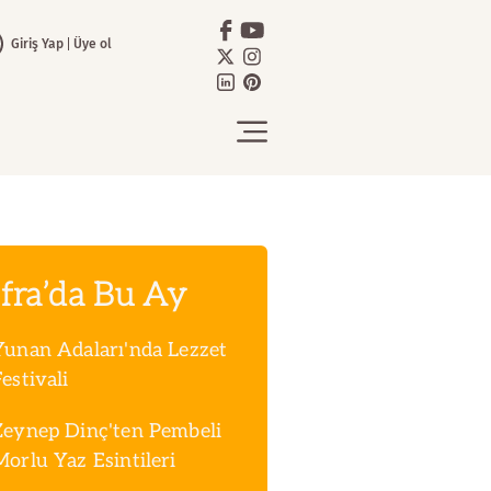
Giriş Yap
Üye ol
fra’da Bu Ay
Yunan Adaları'nda Lezzet
estivali
Zeynep Dinç'ten Pembeli
Morlu Yaz Esintileri