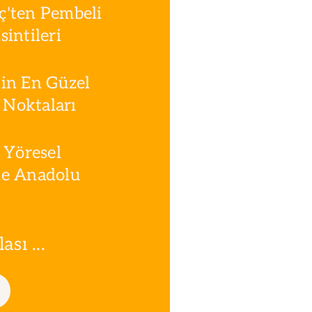
ç'ten Pembeli
intileri
in En Güzel
Noktaları
 Yöresel
le Anadolu
sı ...