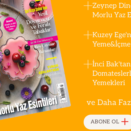
Zeynep Din
Morlu Yaz Es
Kuzey Ege'n
Yeme&İçme 
İnci Bak'tan
Domatesler
Yemekleri
ve Daha Fazla
ABONE OL