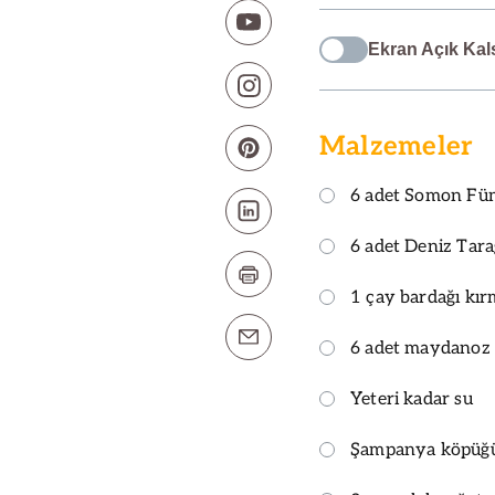
Ekran Açık Kal
Malzemeler
6 adet Somon Fü
6 adet Deniz Tara
1 çay bardağı kır
6 adet maydanoz 
Yeteri kadar su
Şampanya köpüğü 