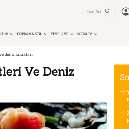
Tarif Ara
ÜLTÜR
EKİPMAN & STİL
YEME-İÇME
SOFRA TV
e deniz tarakları
leri Ve Deniz
So
F