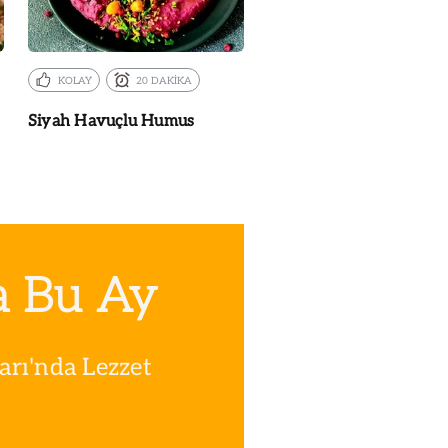
KOLAY
20 DAKİKA
Siyah Havuçlu Humus
a Bu Ay
rı'nda Lezzet