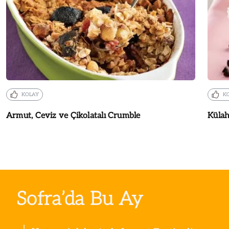
KOLAY
K
Armut, Ceviz ve Çikolatalı Crumble
Külah
Sofra’da Bu Ay