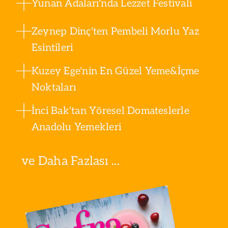
Yunan Adaları'nda Lezzet Festivali
Zeynep Dinç'ten Pembeli Morlu Yaz
Esintileri
Kuzey Ege'nin En Güzel Yeme&İçme
Noktaları
İnci Bak'tan Yöresel Domateslerle
Anadolu Yemekleri
ve Daha Fazlası ...