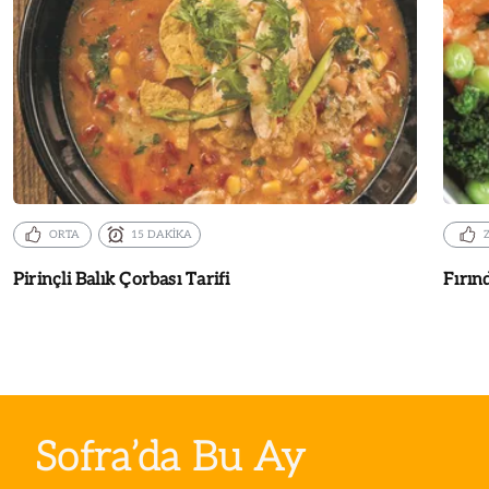
ORTA
15 DAKİKA
Pirinçli Balık Çorbası Tarifi
Fırın
Sofra’da Bu Ay